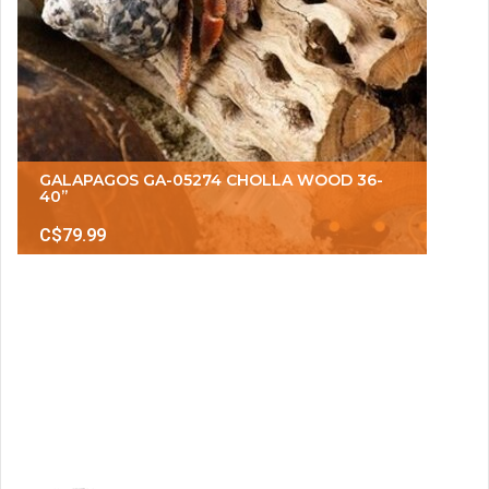
GALAPAGOS GA-05274 CHOLLA WOOD 36-
40’’
C$79.99