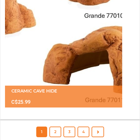
CERAMIC CAVE HIDE
C$25.99
1
2
3
4