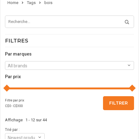
Home
Tags
bois
FILTRES
Par marques
All brands
Par prix
Filtre par prix
FILTRER
C$
0
- C$
300
Affichage 1 - 12 sur 44
Trié par :
Newest products