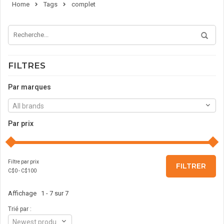
Home
Tags
complet
FILTRES
Par marques
All brands
Par prix
Filtre par prix
FILTRER
C$
0
- C$
100
Affichage 1 - 7 sur 7
Trié par :
Newest products