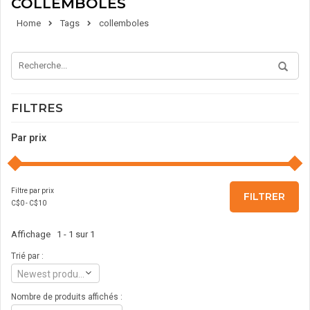
COLLEMBOLES
Home
Tags
collemboles
FILTRES
Par prix
Filtre par prix
FILTRER
C$
0
- C$
10
Affichage 1 - 1 sur 1
Trié par :
Newest products
Nombre de produits affichés :