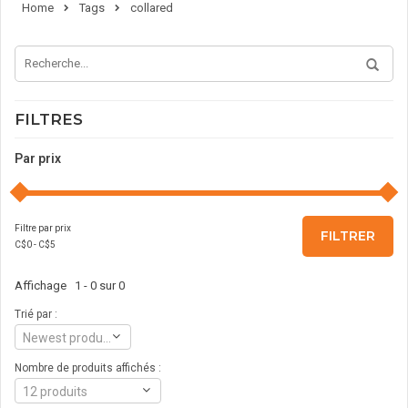
Home
Tags
collared
FILTRES
Par prix
Filtre par prix
FILTRER
C$
0
- C$
5
Affichage 1 - 0 sur 0
Trié par :
Newest products
Nombre de produits affichés :
12 produits