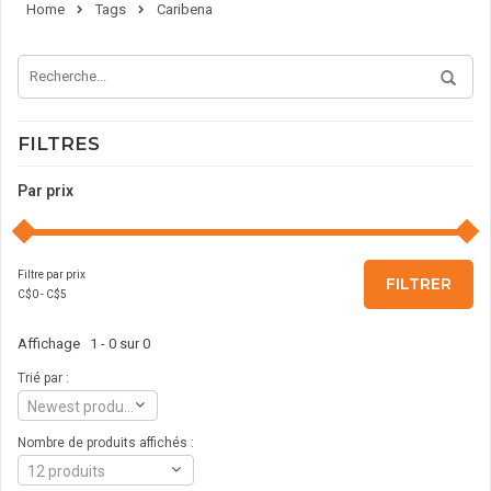
Home
Tags
Caribena
FILTRES
Par prix
Filtre par prix
FILTRER
C$
0
- C$
5
Affichage 1 - 0 sur 0
Trié par :
Newest products
Nombre de produits affichés :
12 produits