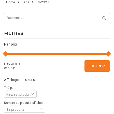
Home
Tags
C3-23CH
FILTRES
Par prix
Filtre par prix
FILTRER
C$
0
- C$
5
Affichage 1 - 0 sur 0
Trié par :
Newest products
Nombre de produits affichés :
12 produits