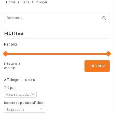
Home
Tags
budger
FILTRES
Par prix
Filtre par prix
FILTRER
C$
0
- C$
5
Affichage 1 - 0 sur 0
Trié par :
Newest products
Nombre de produits affichés :
12 produits