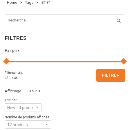
Home
Tags
BT-31
FILTRES
Par prix
Filtre par prix
FILTRER
C$
0
- C$
5
Affichage 1 - 0 sur 0
Trié par :
Newest products
Nombre de produits affichés :
12 produits