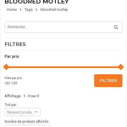
BLOODRED MOTLEY
Home
Tags
bloodred motley
FILTRES
Par prix
Filtre par prix
FILTRER
C$
0
- C$
5
Affichage 1 - 0 sur 0
Trié par :
Newest products
Nombre de produits affichés :