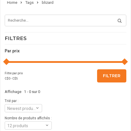
Home
Tags
blizard
FILTRES
Par prix
Filtre par prix
FILTRER
C$
0
- C$
5
Affichage 1 - 0 sur 0
Trié par :
Newest products
Nombre de produits affichés :
12 produits