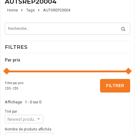
AUTSREP20004
Home
Tags
AUTSREP20004
FILTRES
Par prix
Filtre par prix
FILTRER
C$
0
- C$
5
Affichage 1 - 0 sur 0
Trié par :
Newest products
Nombre de produits affichés :