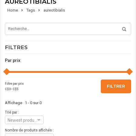
AUREOTIBIALIS
Home
Tags
aureotibialis
FILTRES
Par prix
Filtre par prix
FILTRER
C$
0
- C$
5
Affichage 1 - 0 sur 0
Trié par :
Newest products
Nombre de produits affichés :