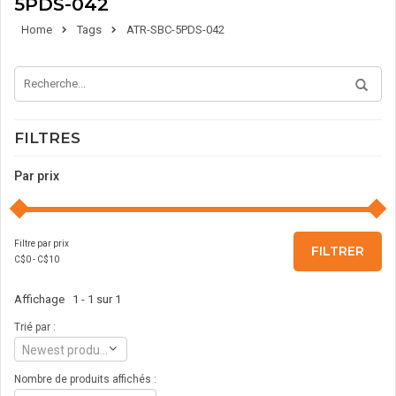
5PDS-042
Home
Tags
ATR-SBC-5PDS-042
FILTRES
Par prix
Filtre par prix
FILTRER
C$
0
- C$
10
Affichage 1 - 1 sur 1
Trié par :
Newest products
Nombre de produits affichés :