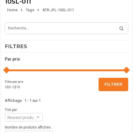
10SL-011
Home
Tags
ATR-JFL-10SL-011
FILTRES
Par prix
Filtre par prix
FILTRER
C$
0
- C$
10
Affichage 1 - 1 sur 1
Trié par :
Newest products
Nombre de produits affichés :