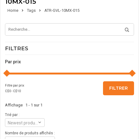
10MX-015
Home
Tags
ATR-GVL-10MX-015
FILTRES
Par prix
Filtre par prix
FILTRER
C$
0
- C$
10
Affichage 1 - 1 sur 1
Trié par :
Newest products
Nombre de produits affichés :