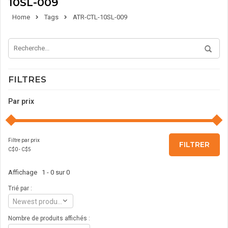
10SL-009
Home
Tags
ATR-CTL-10SL-009
FILTRES
Par prix
Filtre par prix
FILTRER
C$
0
- C$
5
Affichage 1 - 0 sur 0
Trié par :
Newest products
Nombre de produits affichés :