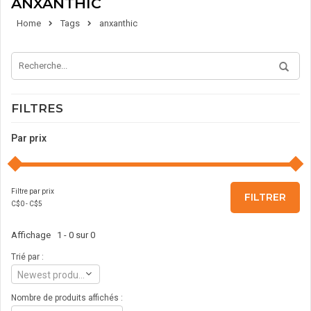
ANXANTHIC
Home
Tags
anxanthic
FILTRES
Par prix
Filtre par prix
FILTRER
C$
0
- C$
5
Affichage 1 - 0 sur 0
Trié par :
Newest products
Nombre de produits affichés :