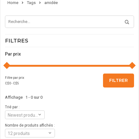
Home
Tags
amidée
FILTRES
Par prix
Filtre par prix
FILTRER
C$
0
- C$
5
Affichage 1 - 0 sur 0
Trié par :
Newest products
Nombre de produits affichés :
12 produits