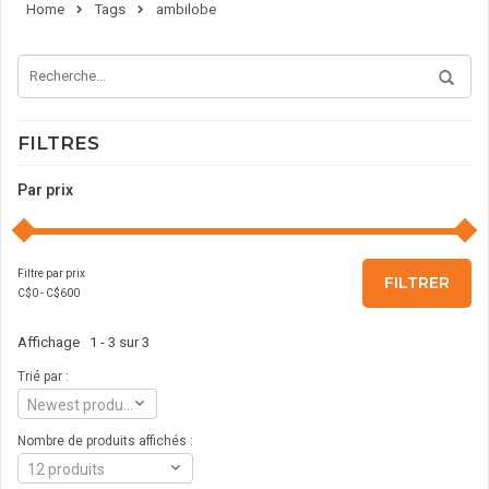
Home
Tags
ambilobe
FILTRES
Par prix
Filtre par prix
FILTRER
C$
0
- C$
600
Affichage 1 - 3 sur 3
Trié par :
Newest products
Nombre de produits affichés :
12 produits