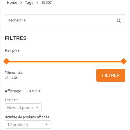
Home
Tags
82507
FILTRES
Par prix
Filtre par prix
FILTRER
C$
0
- C$
5
Affichage 1 - 0 sur 0
Trié par :
Newest products
Nombre de produits affichés :
12 produits