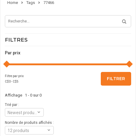
Home
Tags
77466
FILTRES
Par prix
Filtre par prix
FILTRER
C$
0
- C$
5
Affichage 1 - 0 sur 0
Trié par :
Newest products
Nombre de produits affichés :
12 produits