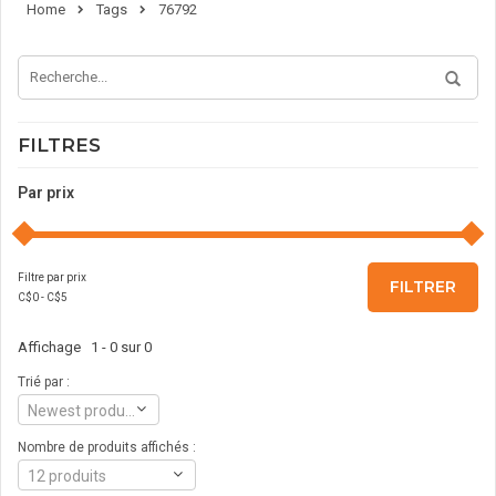
Home
Tags
76792
FILTRES
Par prix
Filtre par prix
FILTRER
C$
0
- C$
5
Affichage 1 - 0 sur 0
Trié par :
Newest products
Nombre de produits affichés :
12 produits