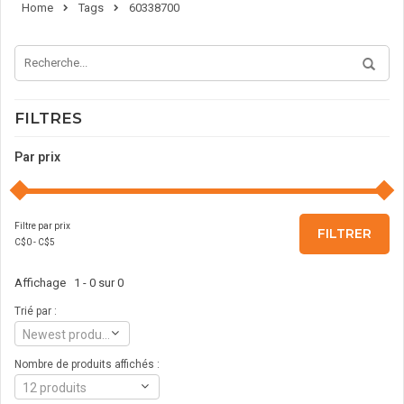
Home
Tags
60338700
FILTRES
Par prix
Filtre par prix
FILTRER
C$
0
- C$
5
Affichage 1 - 0 sur 0
Trié par :
Newest products
Nombre de produits affichés :
12 produits