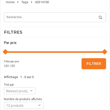
Home
Tags
60314100
FILTRES
Par prix
Filtre par prix
FILTRER
C$
0
- C$
5
Affichage 1 - 0 sur 0
Trié par :
Newest products
Nombre de produits affichés :
12 produits