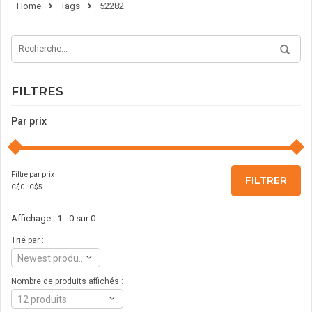
Home
Tags
52282
FILTRES
Par prix
Filtre par prix
FILTRER
C$
0
- C$
5
Affichage 1 - 0 sur 0
Trié par :
Newest products
Nombre de produits affichés :
12 produits