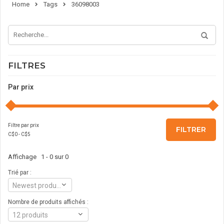
Home
Tags
36098003
FILTRES
Par prix
Filtre par prix
FILTRER
C$
0
- C$
5
Affichage 1 - 0 sur 0
Trié par :
Newest products
Nombre de produits affichés :
12 produits