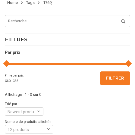
Home
Tags
1769j
FILTRES
Par prix
Filtre par prix
FILTRER
C$
0
- C$
5
Affichage 1 - 0 sur 0
Trié par :
Newest products
Nombre de produits affichés :
12 produits