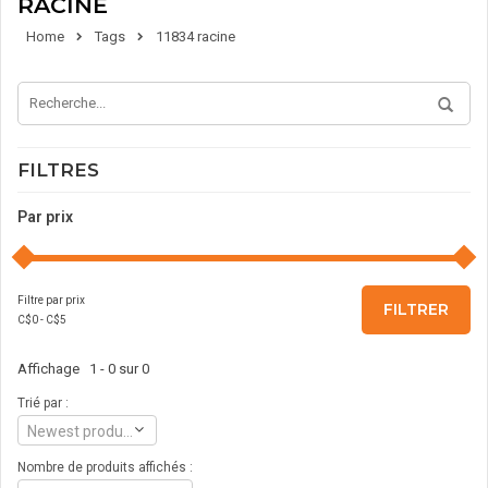
RACINE
Home
Tags
11834 racine
FILTRES
Par prix
Filtre par prix
FILTRER
C$
0
- C$
5
Affichage 1 - 0 sur 0
Trié par :
Newest products
Nombre de produits affichés :