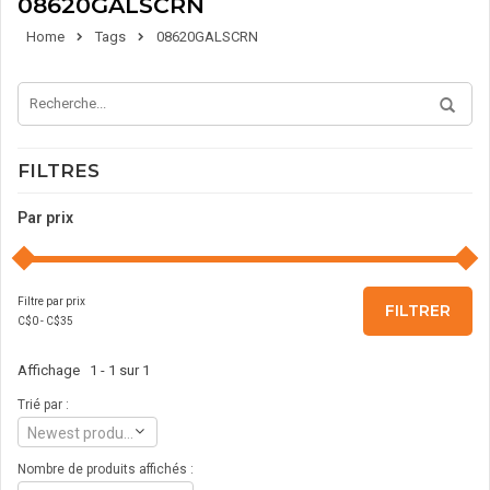
08620GALSCRN
Home
Tags
08620GALSCRN
FILTRES
Par prix
Filtre par prix
FILTRER
C$
0
- C$
35
Affichage 1 - 1 sur 1
Trié par :
Newest products
Nombre de produits affichés :