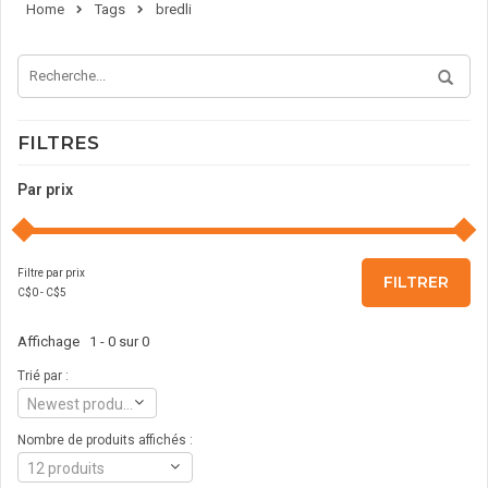
Home
Tags
bredli
FILTRES
Par prix
Filtre par prix
FILTRER
C$
0
- C$
5
Affichage 1 - 0 sur 0
Trié par :
Newest products
Nombre de produits affichés :
12 produits