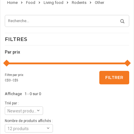
Home
Food
Living food
Rodents
Other
FILTRES
Par prix
Filtre par prix
FILTRER
C$
0
- C$
5
Affichage 1 - 0 sur 0
Trié par :
Newest products
Nombre de produits affichés :
12 produits