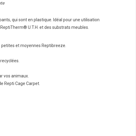
nte
nts, qui sont en plastique. Idéal pour une utilisation
u ReptiTherm® U.T.H. et des substrats meubles.
s petites et moyennes Reptibreeze.
 recyclées.
ar vos animaux.
de Repti Cage Carpet.