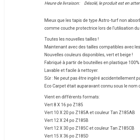
Heure de livraison:
Désolé, le produit est en atte
Mieux que les tapis de type Astro-turf non absorba
comme couche protectrice lors de l'utilisation d
Toutes les nouvelles tailles !
Maintenant avec des tailles compatibles avec le
Nouvelles couleurs disponibles, vert et beige !
Fabriqué à partir de bouteilles en plastique 100%
Lavable et facile à nettoyer.
Sûr : Ne peut pas être ingéré accidentellement p
Eco Carpet était auparavant connu sous le nom 
Vient en différents formats:
Vert 8 X 16 po Z185
Vert 10 X 20 po Z185A et couleur Tan Z185AB
Vert 12 X 24 po Z185B
Vert 12 X 30 po Z185C et couleur Tan Z185CB
Vert 15 X 36 po Z185D