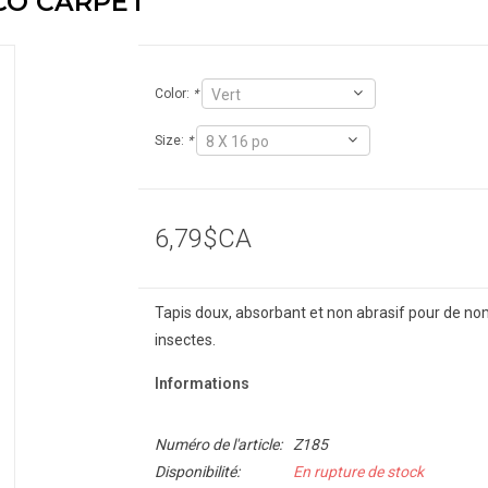
ECO CARPET
Color:
*
Vert
Size:
*
8 X 16 po
6,79$CA
Tapis doux, absorbant et non abrasif pour de no
insectes.
Informations
Numéro de l'article:
Z185
Disponibilité:
En rupture de stock