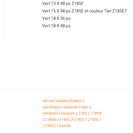
Vert 13 X 48 po Z185F
Vert 15 X 48 po Z185E et couleur Tan Z185ET
Vert 18 X 36 po
Vert 18 X 48 po
decor
/
lavable
/
Reptile
/
sécuritaire
/
substrat
/
tapis
/
terrarium
/
vivarium
/
Z185
/
Z185A
/
Z185B
/
Z185C
/
Z185D
/
Z185E
/
Z185F
/
Zoomed