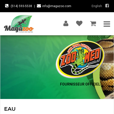
(514) 593-5538
|
info@magazoo.com
English
FOURNISSEUR OFFICIEL
EAU