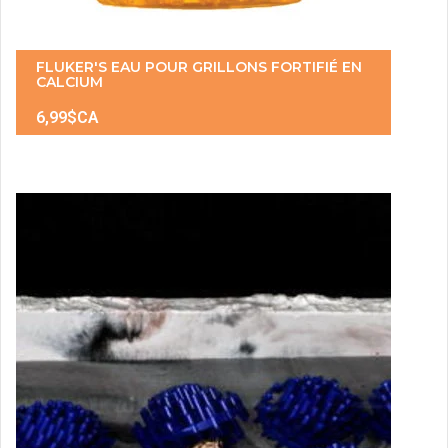
FLUKER'S EAU POUR GRILLONS FORTIFIÉ EN
CALCIUM
6,99$CA