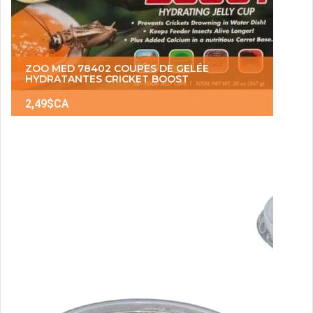
ZOO MED 78402 COUPES DE GELÉE
HYDRATANTES CRICKET BOOST
2,49$CA