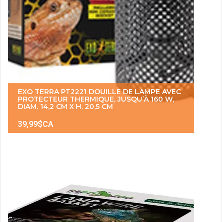
EXO TERRA PT2221 DOUILLE DE LAMPE AVEC
PROTECTEUR THERMIQUE, JUSQU’À 160 W,
DIAM. 14,2 CM X H. 20,5 CM
39,99$CA