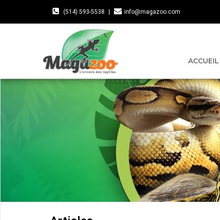
(514) 593-5538
|
info@magazoo.com
ACCUEIL