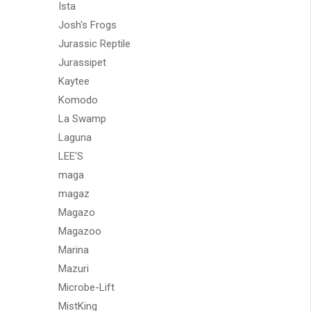
Ista
Josh's Frogs
Jurassic Reptile
Jurassipet
Kaytee
Komodo
La Swamp
Laguna
LEE'S
maga
magaz
Magazo
Magazoo
Marina
Mazuri
Microbe-Lift
MistKing