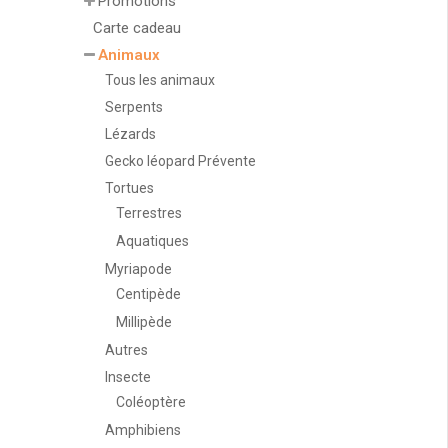
Promotions
Carte cadeau
Animaux
Tous les animaux
Serpents
Lézards
Gecko léopard Prévente
Tortues
Terrestres
Aquatiques
Myriapode
Centipède
Millipède
Autres
Insecte
Coléoptère
Amphibiens