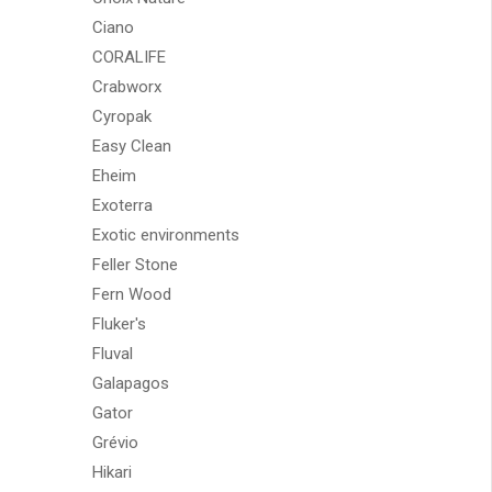
Ciano
CORALIFE
Crabworx
Cyropak
Easy Clean
Eheim
Exoterra
Exotic environments
Feller Stone
Fern Wood
Fluker's
Fluval
Galapagos
Gator
Grévio
Hikari