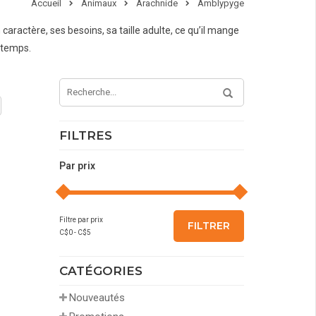
Accueil
Animaux
Arachnide
Amblypyge
ractère, ses besoins, sa taille adulte, ce qu’il mange
gtemps.
FILTRES
Par prix
Filtre par prix
FILTRER
C$
0
- C$
5
CATÉGORIES
Nouveautés