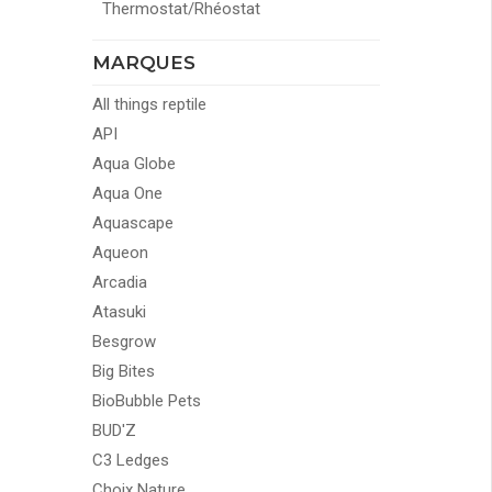
Thermostat/Rhéostat
MARQUES
All things reptile
API
Aqua Globe
Aqua One
Aquascape
Aqueon
Arcadia
Atasuki
Besgrow
Big Bites
BioBubble Pets
BUD'Z
C3 Ledges
Choix Nature