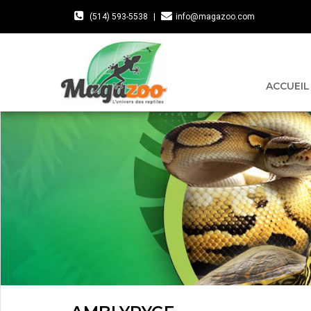
(514) 593-5538
|
info@magazoo.com
ACCUEIL