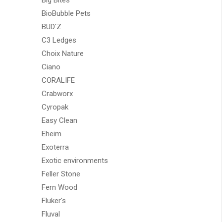
Big Bites
BioBubble Pets
BUD'Z
C3 Ledges
Choix Nature
Ciano
CORALIFE
Crabworx
Cyropak
Easy Clean
Eheim
Exoterra
Exotic environments
Feller Stone
Fern Wood
Fluker's
Fluval