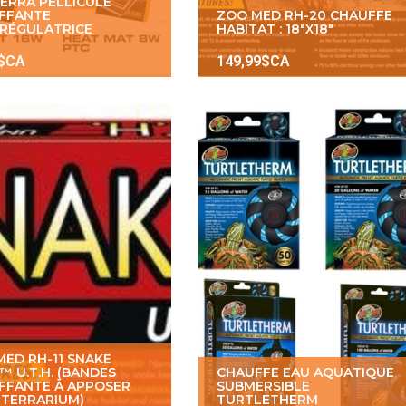
TERRA PELLICULE
FFANTE
ZOO MED RH-20 CHAUFFE
RÉGULATRICE
HABITAT : 18"X18"
9$CA
149,99$CA
MED RH-11 SNAKE
™ U.T.H. (BANDES
CHAUFFE EAU AQUATIQUE
FFANTE À APPOSER
SUBMERSIBLE
 TERRARIUM)
TURTLETHERM