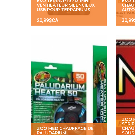
EXO TERRA PT3713 MINI
EXO 
VENTILATEUR SILENCIEUX
CHAU
USB POUR TERRARIUMS
AUTO
20,99$CA
30,9
ZOO 
STRIP
ZOO MED CHAUFFAGE DE
CHAU
PALUDARIUM
SOUS