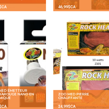
9$CA
46,99$CA
MED ÉMETTEUR
FRAROUGE NANO EN
ZOO MED PIERRE
MIQUE
CHAUFFANTE
9$CA
24,99$CA