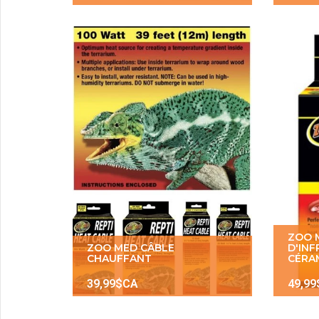
ZOO 
ZOO MED CÂBLE
D'IN
CHAUFFANT
CÉRA
39,99$CA
49,9