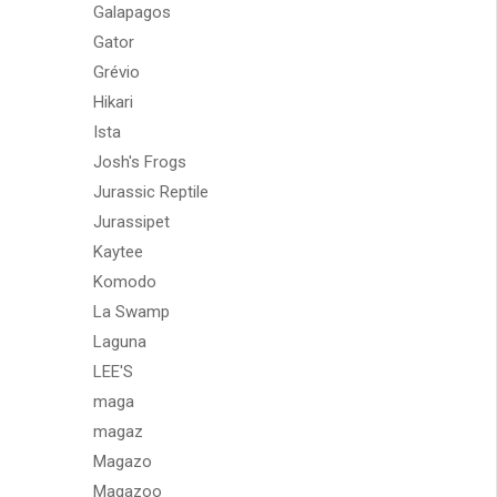
Galapagos
Gator
Grévio
Hikari
Ista
Josh's Frogs
Jurassic Reptile
Jurassipet
Kaytee
Komodo
La Swamp
Laguna
LEE'S
maga
magaz
Magazo
Magazoo