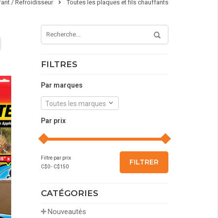
ant / Refroidisseur
Toutes les plaques et fils chauffants
FILTRES
Par marques
Toutes les marques
Par prix
Filtre par prix
FILTRER
C$
0
- C$
150
CATÉGORIES
Nouveautés