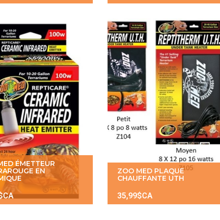
MED ÉMETTEUR
FRAROUGE EN
ZOO MED PLAQUE
MIQUE
CHAUFFANTE UTH
9$CA
35,99$CA