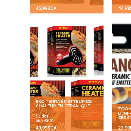
45,99$CA
44,9
EXO TERRA ÉMETTEUR DE
CHALEUR EN CÉRAMIQUE
ZOO 
D'IN
Soldes
CÉRA
56,99$CA
49,99$CA
27,9