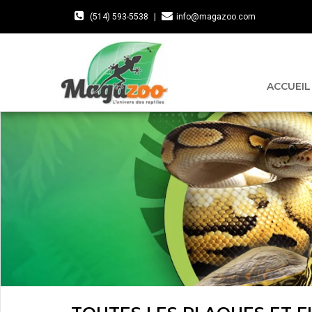
(514) 593-5538
|
info@magazoo.com
ACCUEIL