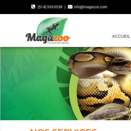
(514) 593-5538
|
info@magazoo.com
ACCUEIL