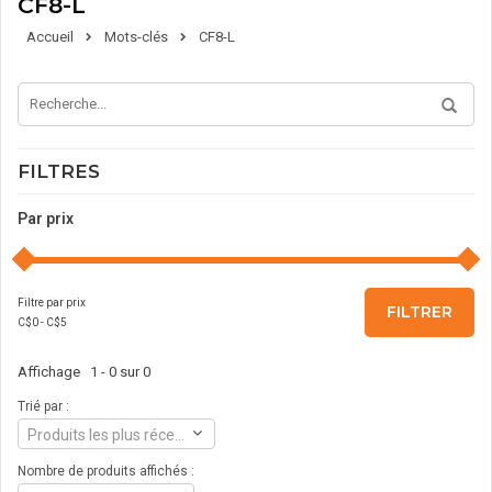
CF8-L
Accueil
Mots-clés
CF8-L
FILTRES
Par prix
Filtre par prix
FILTRER
C$
0
- C$
5
Affichage 1 - 0 sur 0
Trié par :
Produits les plus récents
Nombre de produits affichés :