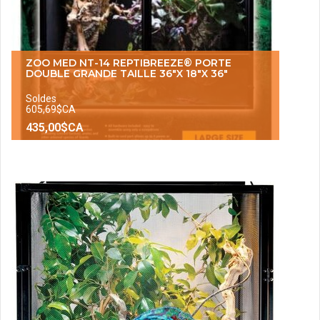
ZOO MED NT-14 REPTIBREEZE® PORTE
DOUBLE GRANDE TAILLE 36″X 18″X 36″
Soldes
605,69$CA
435,00$CA