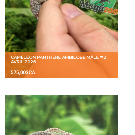
CAMÉLÉON PANTHÈRE AMBILOBE MÂLE #2
AVRIL 2026
575,00$CA