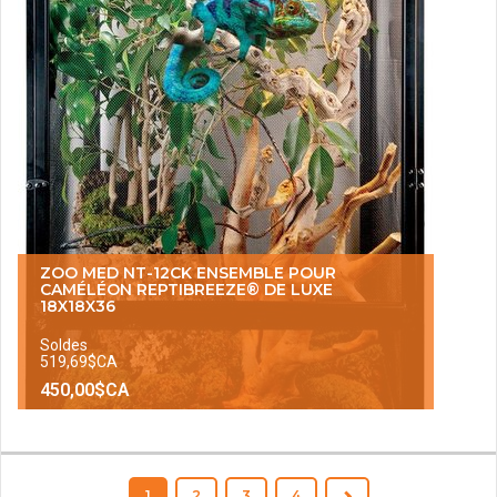
ZOO MED NT-12CK ENSEMBLE POUR
CAMÉLÉON REPTIBREEZE® DE LUXE
18X18X36
Soldes
519,69$CA
450,00$CA
1
2
3
4