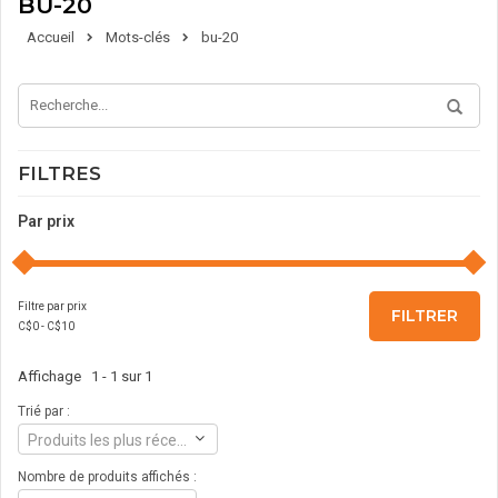
BU-20
Accueil
Mots-clés
bu-20
FILTRES
Par prix
Filtre par prix
FILTRER
C$
0
- C$
10
Affichage 1 - 1 sur 1
Trié par :
Produits les plus récents
Nombre de produits affichés :