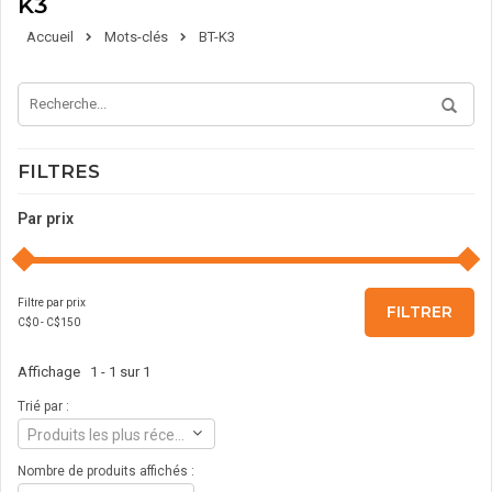
K3
Accueil
Mots-clés
BT-K3
FILTRES
Par prix
Filtre par prix
FILTRER
C$
0
- C$
150
Affichage 1 - 1 sur 1
Trié par :
Produits les plus récents
Nombre de produits affichés :