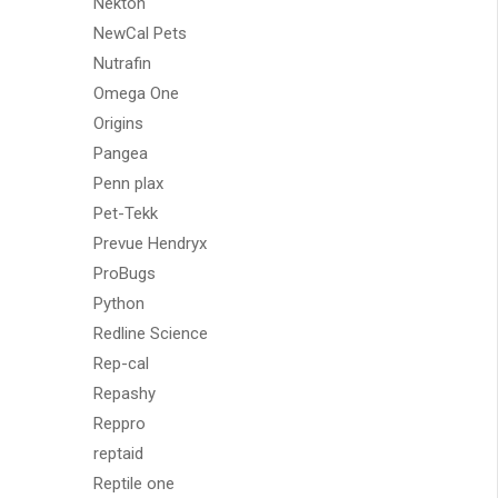
Nekton
NewCal Pets
Nutrafin
Omega One
Origins
Pangea
Penn plax
Pet-Tekk
Prevue Hendryx
ProBugs
Python
Redline Science
Rep-cal
Repashy
Reppro
reptaid
Reptile one