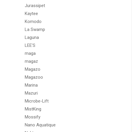
Jurassipet
Kaytee
Komodo
La Swamp
Laguna
LEE'S
maga
magaz
Magazo
Magazoo
Marina
Mazuri
Microbe-Lift
MistKing
Mossify
Nano Aquatique