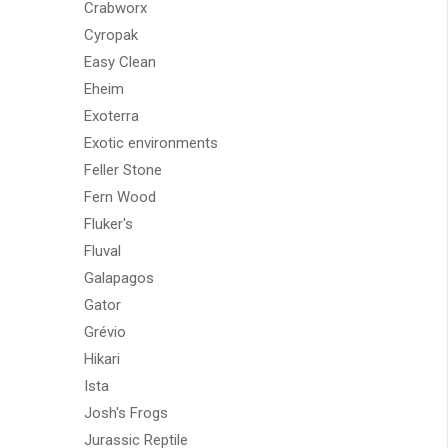
Crabworx
Cyropak
Easy Clean
Eheim
Exoterra
Exotic environments
Feller Stone
Fern Wood
Fluker's
Fluval
Galapagos
Gator
Grévio
Hikari
Ista
Josh's Frogs
Jurassic Reptile