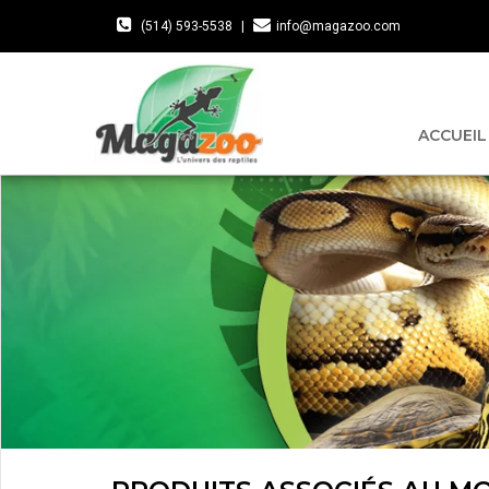
(514) 593-5538
|
info@magazoo.com
ACCUEIL