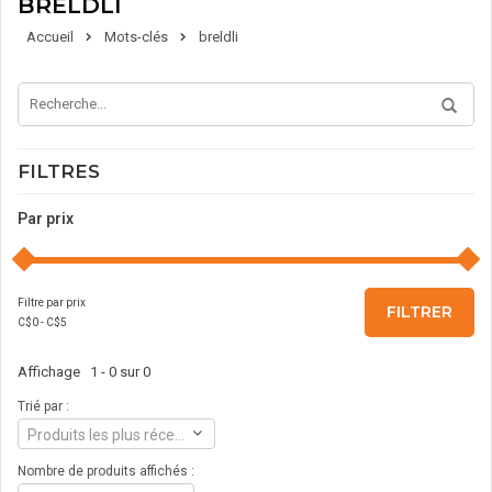
BRELDLI
Accueil
Mots-clés
breldli
FILTRES
Par prix
Filtre par prix
FILTRER
C$
0
- C$
5
Affichage 1 - 0 sur 0
Trié par :
Produits les plus récents
Nombre de produits affichés :