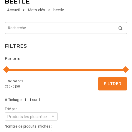
BEETLE
Accueil
Mots-clés
beetle
FILTRES
Par prix
Filtre par prix
FILTRER
C$
0
- C$
50
Affichage 1 - 1 sur 1
Trié par :
Produits les plus récents
Nombre de produits affichés :