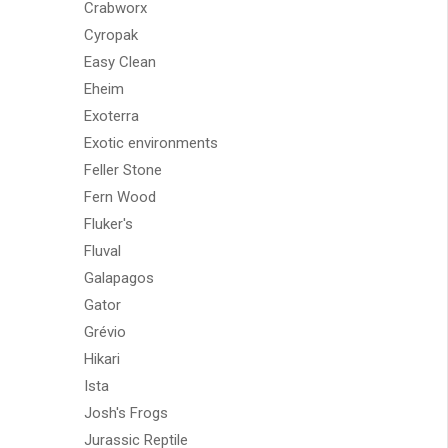
Crabworx
Cyropak
Easy Clean
Eheim
Exoterra
Exotic environments
Feller Stone
Fern Wood
Fluker's
Fluval
Galapagos
Gator
Grévio
Hikari
Ista
Josh's Frogs
Jurassic Reptile