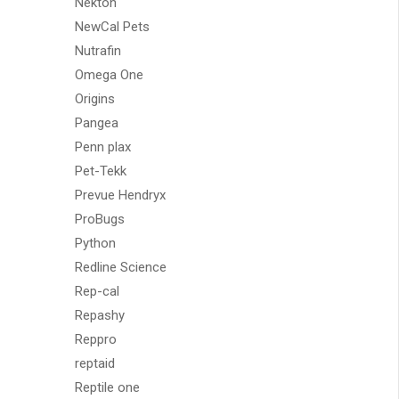
Nekton
NewCal Pets
Nutrafin
Omega One
Origins
Pangea
Penn plax
Pet-Tekk
Prevue Hendryx
ProBugs
Python
Redline Science
Rep-cal
Repashy
Reppro
reptaid
Reptile one