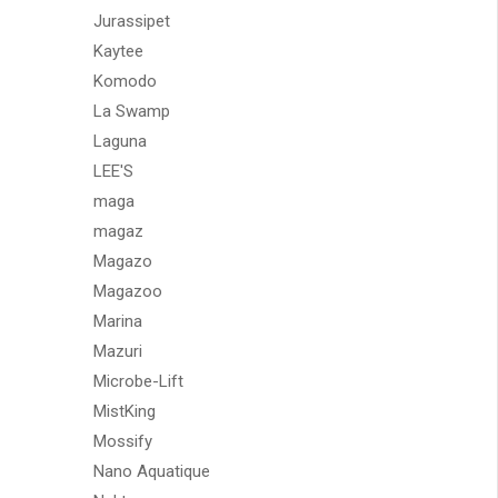
Jurassipet
Kaytee
Komodo
La Swamp
Laguna
LEE'S
maga
magaz
Magazo
Magazoo
Marina
Mazuri
Microbe-Lift
MistKing
Mossify
Nano Aquatique