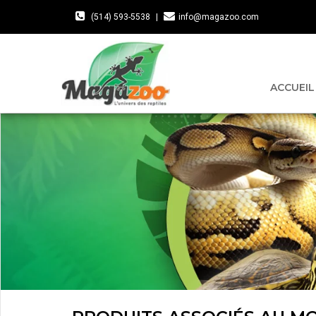
(514) 593-5538
|
info@magazoo.com
ACCUEIL