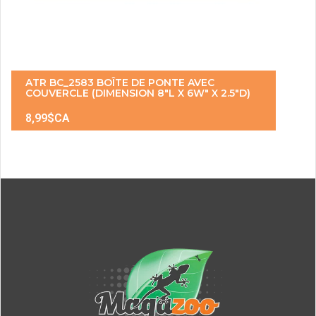
ATR BC_2583 BOÎTE DE PONTE AVEC
COUVERCLE (DIMENSION 8"L X 6W" X 2.5"D)
8,99$CA