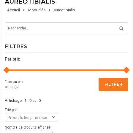
AUREOTIBIALIS
Accueil
Mots-clés
aureotibialis
FILTRES
Par prix
Filtre par prix
FILTRER
C$
0
- C$
5
Affichage 1 - 0 sur 0
Trié par :
Produits les plus récents
Nombre de produits affichés :