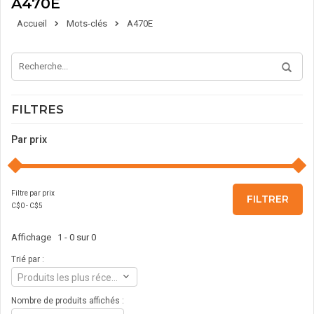
A470E
Accueil
Mots-clés
A470E
FILTRES
Par prix
Filtre par prix
FILTRER
C$
0
- C$
5
Affichage 1 - 0 sur 0
Trié par :
Produits les plus récents
Nombre de produits affichés :